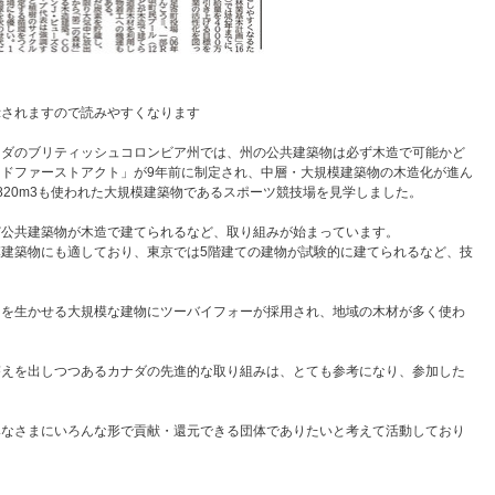
示されますので読みやすくなります
ナダのブリティッシュコロンビア州では、州の公共建築物は必ず木造で可能かど
ドファーストアクト」が9年前に制定され、中層・大規模建築物の木造化が進ん
820m3も使われた大規模建築物であるスポーツ競技場を見学しました。
ど公共建築物が木造で建てられるなど、取り組みが始まっています。
建築物にも適しており、東京では5階建ての建物が試験的に建てられるなど、技
さを生かせる大規模な建物にツーバイフォーが採用され、地域の木材が多く使わ
。
答えを出しつつあるカナダの先進的な取り組みは、とても参考になり、参加した
みなさまにいろんな形で貢献・還元できる団体でありたいと考えて活動しており