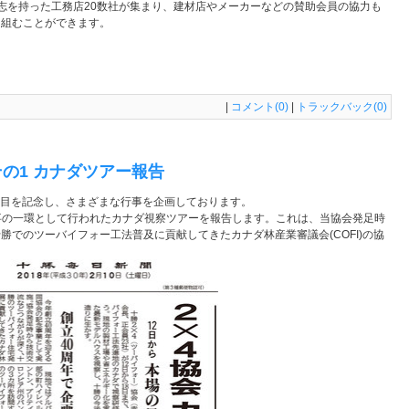
志を持った工務店20数社が集まり、建材店やメーカーなどの賛助会員の協力も
り組むことができます。
|
コメント(0)
|
トラックバック(0)
その1 カナダツアー報告
る節目を記念し、さまざまな行事を企画しております。
行事の一環として行われたカナダ視察ツアーを報告します。これは、当協会発足時
でのツーバイフォー工法普及に貢献してきたカナダ林産業審議会(COFI)の協