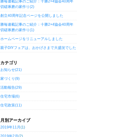
勝毎連載記事のご紹介：十勝2×4協会40周年
切磋琢磨の家作り(2)
創立40周年記念ページを公開しました
勝毎連載記事のご紹介：十勝2×4協会40周年
切磋琢磨の家作り(1)
ホームページをリニューアルしました
親子DIYフェアは、おかげさまで大盛況でした
カテゴリ
お知らせ(21)
家づくり(9)
活動報告(29)
住宅市場(6)
住宅政策(11)
月別アーカイブ
2019年11月
(1)
2019年2月
(2)