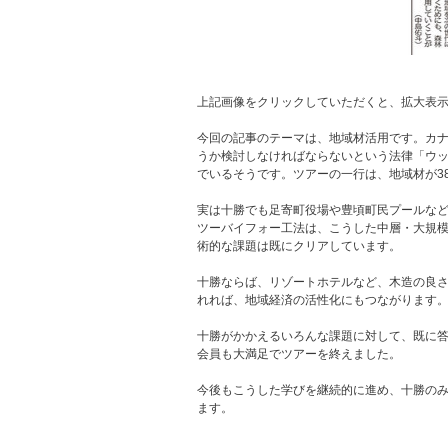
上記画像をクリックしていただくと、拡大表
今回の記事のテーマは、地域材活用です。カ
うか検討しなければならないという法律「ウッ
でいるそうです。ツアーの一行は、地域材が3
実は十勝でも足寄町役場や豊頃町民プールな
ツーバイフォー工法は、こうした中層・大規模
術的な課題は既にクリアしています。
十勝ならば、リゾートホテルなど、木造の良
れれば、地域経済の活性化にもつながります
十勝がかかえるいろんな課題に対して、既に
会員も大満足でツアーを終えました。
今後もこうした学びを継続的に進め、十勝の
ます。