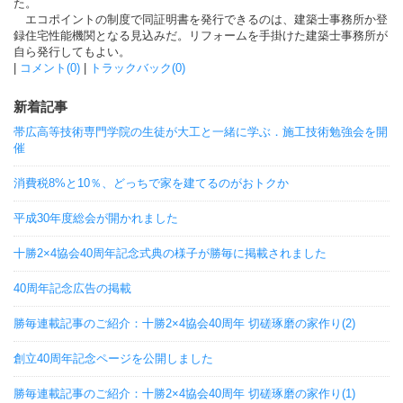
た。
エコポイントの制度で同証明書を発行できるのは、建築士事務所か登
録住宅性能機関となる見込みだ。リフォームを手掛けた建築士事務所が
自ら発行してもよい。
|
コメント(0)
|
トラックバック(0)
新着記事
帯広高等技術専門学院の生徒が大工と一緒に学ぶ．施工技術勉強会を開
催
消費税8%と10％、どっちで家を建てるのがおトクか
平成30年度総会が開かれました
十勝2×4協会40周年記念式典の様子が勝毎に掲載されました
40周年記念広告の掲載
勝毎連載記事のご紹介：十勝2×4協会40周年 切磋琢磨の家作り(2)
創立40周年記念ページを公開しました
勝毎連載記事のご紹介：十勝2×4協会40周年 切磋琢磨の家作り(1)