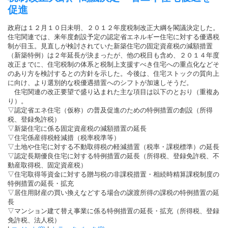
促進
政府は１２月１０日未明、２０１２年度税制改正大綱を閣議決定した。
住宅関連では、来年度創設予定の認定省エネルギー住宅に対する優遇税
制が目玉。見直しが検討されていた新築住宅の固定資産税の減額措置
（新築特例）は２年延長が決まったが、他の税目も含め、２０１４年度
改正までに、住宅税制の体系と税制上支援すべき住宅への重点化などそ
のあり方を検討するとの方針を示した。今後は、住宅ストックの質向上
に向け、より選別的な税優遇措置へのシフトが加速しそうだ。
住宅関連の改正要望で盛り込まれた主な項目は以下のとおり（重複あ
り）。
▽認定省エネ住宅（仮称）の普及促進のための特例措置の創設（所得
税、登録免許税）
▽新築住宅に係る固定資産税の減額措置の延長
▽住宅係産得税軽減措（税率税準等）
▽土地や住宅に対する不動取得税の軽減措置（税率・課税標準）の延長
▽認定長期優良住宅に対する特例措置の延長（所得税、登録免許税、不
動産取得税、固定資産税）
▽住宅取得等資金に対する贈与税の非課税措置・相続時精算課税制度の
特例措置の延長・拡充
▽居住用財産の買い換えなどする場合の譲渡所得の課税の特例措置の延
長
▽マンション建て替え事業に係る特例措置の延長・拡充（所得税、登録
免許税、法人税）