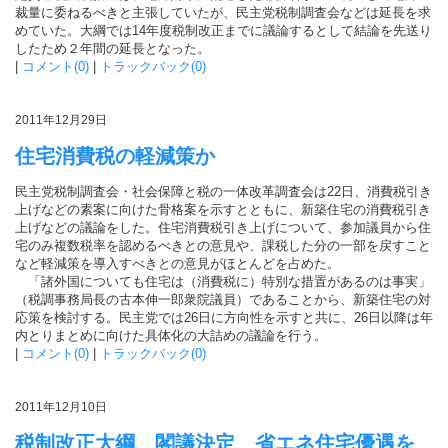
裁量に委ねるべきと主張していたが、民主党税制調査会などは延長を求
めていた。大綱では14年度税制改正までに議論するとして結論を先送り
したため２年間の延長となった。
|
コメント(0)
|
トラックバック(0)
2011年12月29日
住宅消費税の軽減策か
民主党税制調査会・社会保障と税の一体改革調査会は22日、消費税引き
上げなどの素案に向けた骨格案を示すとともに、新築住宅の消費税引き
上げなどの議論をした。住宅消費税引き上げについて、参加議員から住
宅のみ複数税率を認めるべきとの意見や、課税した分の一部を戻すこと
など軽減策を導入すべきとの意見がほとんどを占めた。
「諸外国についても住宅は（消費税に）特別な措置があるのは事実」
（税調事務局長の古本伸一郎衆院議員）であることから、新築住宅の対
応策を検討する。民主党では26日に方向性を示すと共に、26日以降は年
内とりまとめに向けた具体化の大詰めの議論を行う。
|
コメント(0)
|
トラックバック(0)
2011年12月10日
税制改正大綱、閣議決定 省エネ住宅優遇を