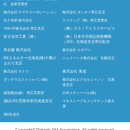
社 道東営業所
株式会社 ヤマチコーポレーション
株式会社 ダンネツ帯広支店
丸十木材 株式会社
クリナップ（株）帯広営業所
（株）テクノアトラスサービス
YKK AP株式会社 帯広支店
富士化学工業（株）
（株）日本住宅保証検査機構
（JIO）北海道支店帯広駐在
長谷建 株式会社
株式会社 カネマツ
NXエネルギー北海道(株)十勝ひ
ジェイベック株式会社 札幌支店
まわり支店
株式会社 東成
株式会社 サトウ
ダッチウエストジャパン(株)
株式会社エクセルシャノン 北海
道支店
越智建設(株) 帯広営業所
日本スティーベル(株)
(株)LIXIL営業本部北海道支社
マキストーブ＆メンテナンス薪火
屋
(株)札促社