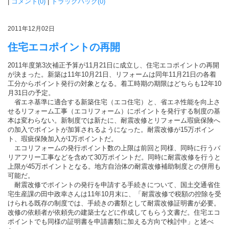
|
コメント(0)
|
トラックバック(0)
2011年12月02日
住宅エコポイントの再開
2011年度第3次補正予算が11月21日に成立し、住宅エコポイントの再開
が決まった。新築は11年10月21日、リフォームは同年11月21日の各着
工分からポイント発行の対象となる。着工時期の期限はどちらも12年10
月31日の予定。
省エネ基準に適合する新築住宅（エコ住宅）と、省エネ性能を向上さ
せるリフォーム工事（エコリフォーム）にポイントを発行する制度の基
本は変わらない。新制度では新たに、耐震改修とリフォーム瑕疵保険へ
の加入でポイントが加算されるようになった。耐震改修が15万ポイン
ト、瑕疵保険加入が1万ポイントだ。
エコリフォームの発行ポイント数の上限は前回と同様、同時に行うバ
リアフリー工事などを含めて30万ポイントだ。同時に耐震改修を行うと
上限が45万ポイントとなる。地方自治体の耐震改修補助制度との併用も
可能だ。
耐震改修でポイントの発行を申請する手続きについて、国土交通省住
宅生産課の田中政幸さんは11年10月末に、「耐震改修で税額の控除を受
けられる既存の制度では、手続きの書類として耐震改修証明書が必要。
改修の依頼者が依頼先の建築士などに作成してもらう文書だ。住宅エコ
ポイントでも同様の証明書を申請書類に加える方向で検討中」と述べ