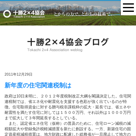
MENU
2011年12月29日
新年度の住宅関連税制は
政府は10日未明に、２０１２年度税制改正大綱を閣議決定した。住宅関
連税制では、省エネ化や耐震化を支援する色彩が強く出ているのが特
徴。住宅取得資金に対する贈与税非課税枠の拡大・延長では、省エネや
耐震性を満たす住宅に対しては１５００万円、それ以外は１０００万円
まで拡大して３年間延長するとしている。
また、認定省エネ住宅（仮称）の普及のために、住宅ローン減税の減
税額拡大や登録免許税軽減措置を新たに創設する。一方、新築住宅の固
定資産税減税措置は、地方財政に配慮した総務省が一旦廃止して地方の