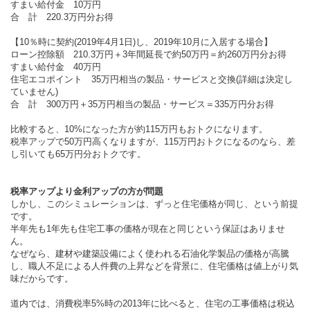
すまい給付金 10万円
合 計 220.3万円分お得
【10％時に契約(2019年4月1日)し、2019年10月に入居する場合】
ローン控除額 210.3万円＋3年間延長で約50万円＝約260万円分お得
すまい給付金 40万円
住宅エコポイント 35万円相当の製品・サービスと交換(詳細は決定し
ていません)
合 計 300万円＋35万円相当の製品・サービス＝335万円分お得
比較すると、10%になった方が約115万円もおトクになります。
税率アップで50万円高くなりますが、115万円おトクになるのなら、差
し引いても65万円分おトクです。
税率アップより金利アップの方が問題
しかし、このシミュレーションは、ずっと住宅価格が同じ、という前提
です。
半年先も1年先も住宅工事の価格が現在と同じという保証はありませ
ん。
なぜなら、建材や建築設備によく使われる石油化学製品の価格が高騰
し、職人不足による人件費の上昇などを背景に、住宅価格は値上がり気
味だからです。
道内では、消費税率5%時の2013年に比べると、住宅の工事価格は税込