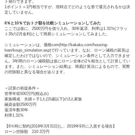
ト発行できます。
1ポイント＝1円相当ですが、現時点でどのような形で還元されるかは決
定していません。
8％と10％でおトク額を比較シミュレーションしてみた
ここでは仮に、2500万円を借り入れ、30年返済、利率は1.31%(フラッ
ト35の2月金利)として簡易シミュレーションしてみました。
シミュレーションは、価格com(http://kakaku.com/housing-
loan/koujo_simulation.asp)で行っています。なお、ローン減税の延長は
確定したわけではないので、シミュレーション条件として入力できませ
ん。3年間のローン減税額は仮にローン全体の2％相当として計算してい
ます。また、シミュレーション結果は、簡易計算法によるもので、実際
の控除額と異なる場合があります。
＜試算の前提条件＞
世帯年収500万円(税込み)
家族構成 夫婦＋子1人(15歳以下)の3人家族
融資金額2500万円
返済年数30年
利率1.31%
【8％時に契約(2019年3月31日)し、2019年9月に入居する場合】
ローン控除額 210.3万円