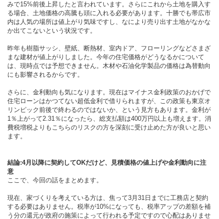
みで15%前後上昇したと言われています。さらにこれから土地を購入す
る場合、土地価格の高騰も頭に入れる必要があります。十勝でも帯広市
内は人気の場所は値上がり気味ですし、なにより売り出す土地がなかな
か出てこないという状況です。
昨年も樹脂サッシ、壁紙、断熱材、室内ドア、フローリングなどさまざ
まな建材が値上がりしました。今年の住宅価格がどうなるかについて
は、現時点では予想できません。木材や石油化学製品の価格は為替動向
にも影響されるからです。
さらに、金利動向も気になります。現在はマイナス金利政策のおかげで
住宅ローンはかつてない超低金利で借りられますが、この政策も東京オ
リンピック前後で終わるのではないか、という見方もあります。金利が
1％上がって2.31％になったら、総支払額は400万円以上も増えます。消
費税増税よりもこちらのリスクの方を深刻に受け止めた方が良いと思い
ます。
結論:4月以降に契約してOKだけど、見積価格の値上げや金利動向に注
意
ここで、今回の話をまとめます。
現在、家づくりを考えている方は、焦って3月31日までに工務店と契約
する必要はありません。税率が10%になっても、税率アップの差額を補
う分の還元が政府の施策によって行われる予定ですので心配はありませ