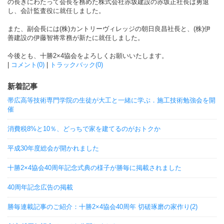
の長きにわたって会長を務めた株式会社赤坂建設の赤坂正社長は勇退
し、会計監査役に就任しました。
また、副会長には(株)カントリーヴィレッジの朝日良昌社長と、(株)伊
善建設の伊藤智将常務が新たに就任しました。
今後とも、十勝2×4協会をよろしくお願いいたします。
|
コメント(0)
|
トラックバック(0)
新着記事
帯広高等技術専門学院の生徒が大工と一緒に学ぶ．施工技術勉強会を開
催
消費税8%と10％、どっちで家を建てるのがおトクか
平成30年度総会が開かれました
十勝2×4協会40周年記念式典の様子が勝毎に掲載されました
40周年記念広告の掲載
勝毎連載記事のご紹介：十勝2×4協会40周年 切磋琢磨の家作り(2)