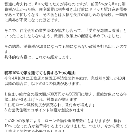
普通に考えれば、8％で建てた方が得なのですが、前回5％から8％に消
費税が上がった時、住宅業界は税率引き上げ前にドドッと駆け込み需要
があって忙しくなり、そのあとは大幅な受注の落ち込みを経験。一時的
に業界が不況になったほどです。
そこで、住宅会社の業界団体が協力し合って、「受注が激増→激減」と
いったことにならないよう、政府に政策上の配慮を求めていました。
その結果、消費税が10％になっても損にならない政策を打ち出したので
す。
具体的な内容は、これから紹介します。
税率10%で家を建てても得する3つの理由
今年4月以降に工務店と建設工事請負契約を結び、完成引き渡しが10月
以降の場合に、以下の3つの特典があります。
1.住まい給付金の最大額が30万円から50万円に増え、受給対象となる年
収上限が引き上げられ、対象者が増えます
2.住宅ローン減税制度が拡充され、還付金が増えます
3.次世代住宅エコポイント制度が創設されます
この3つの政策により、ローン金額や返済年数にもよりますが、概ね
10％になった方が若干得するようになりました。つまり、今から慌てて
工務店と契約する必要はありません。