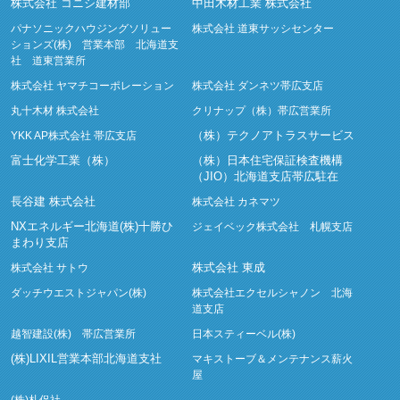
株式会社 コニシ建材部
中田木材工業 株式会社
パナソニックハウジングソリュー
株式会社 道東サッシセンター
ションズ(株) 営業本部 北海道支
社 道東営業所
株式会社 ヤマチコーポレーション
株式会社 ダンネツ帯広支店
丸十木材 株式会社
クリナップ（株）帯広営業所
（株）テクノアトラスサービス
YKK AP株式会社 帯広支店
富士化学工業（株）
（株）日本住宅保証検査機構
（JIO）北海道支店帯広駐在
長谷建 株式会社
株式会社 カネマツ
NXエネルギー北海道(株)十勝ひ
ジェイベック株式会社 札幌支店
まわり支店
株式会社 東成
株式会社 サトウ
ダッチウエストジャパン(株)
株式会社エクセルシャノン 北海
道支店
越智建設(株) 帯広営業所
日本スティーベル(株)
(株)LIXIL営業本部北海道支社
マキストーブ＆メンテナンス薪火
屋