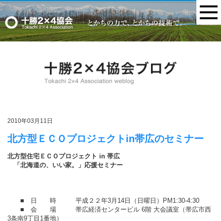
MENU
2010年03月11日
北方型ＥＣＯプロジェクトin帯広のセミナー
北方型住宅ＥＣＯプロジェクト in 帯広
「北海道の、いい家。」応援セミナー
■ 日 時 平成２２年3月14日（日曜日）PM1:30-4:30
■ 会 場 帯広経済センタービル 6階 大会議室（帯広市西
3条南9丁目1番地）