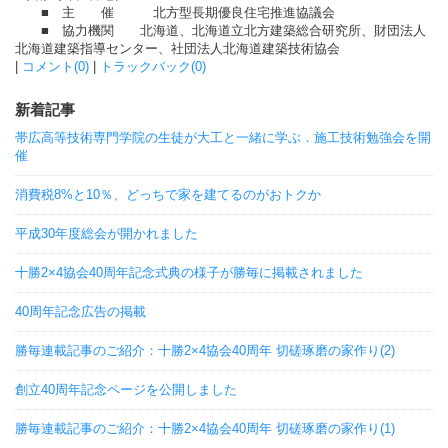
■ 主 催 北方型長期優良住宅推進協議会
■ 協力機関 北海道、北海道立北方建築総合研究所、財団法人
北海道建築指導センター、社団法人北海道建築技術協会
|
コメント(0)
|
トラックバック(0)
新着記事
帯広高等技術専門学院の生徒が大工と一緒に学ぶ．施工技術勉強会を開
催
消費税8%と10％、どっちで家を建てるのがおトクか
平成30年度総会が開かれました
十勝2×4協会40周年記念式典の様子が勝毎に掲載されました
40周年記念広告の掲載
勝毎連載記事のご紹介：十勝2×4協会40周年 切磋琢磨の家作り(2)
創立40周年記念ページを公開しました
勝毎連載記事のご紹介：十勝2×4協会40周年 切磋琢磨の家作り(1)