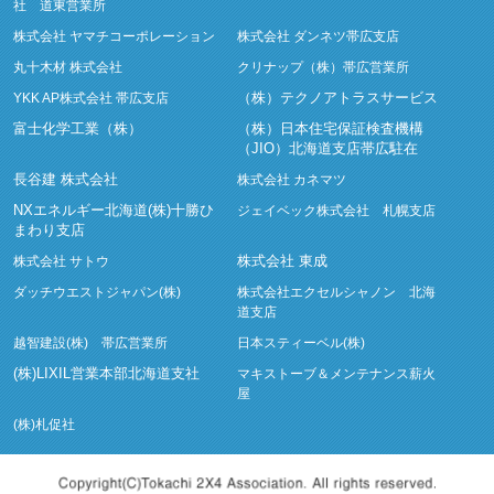
社 道東営業所
株式会社 ヤマチコーポレーション
株式会社 ダンネツ帯広支店
丸十木材 株式会社
クリナップ（株）帯広営業所
（株）テクノアトラスサービス
YKK AP株式会社 帯広支店
富士化学工業（株）
（株）日本住宅保証検査機構
（JIO）北海道支店帯広駐在
長谷建 株式会社
株式会社 カネマツ
NXエネルギー北海道(株)十勝ひ
ジェイベック株式会社 札幌支店
まわり支店
株式会社 東成
株式会社 サトウ
ダッチウエストジャパン(株)
株式会社エクセルシャノン 北海
道支店
越智建設(株) 帯広営業所
日本スティーベル(株)
(株)LIXIL営業本部北海道支社
マキストーブ＆メンテナンス薪火
屋
(株)札促社