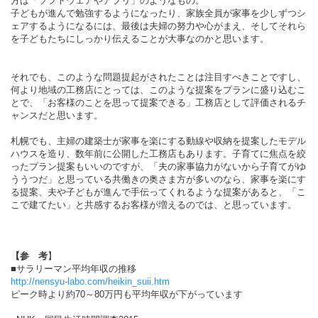
方は「ソフトウェアやアプリ」のようなもの。
子どもが進んで勉強するようになったり、家族全員が家事を少しずつシ
ェアするようになるには、最後は夫婦の努力や心がまえ、そしてそれら
を子どもたちにしっかり伝えることが大事なのかと思います。
それでも、このような問題提起がされたことは注目すべきことですし、
何より地域の工務店にとっては、このような提案をプランに盛り込むこ
とで、「お客様のことを思って提案できる」工務店として評価されるチ
ャンスだと思います。
札幌でも、主婦の建築士が家事を楽にする動線や収納を提案したモデル
ハウスを造り、数年前に公開した工務店もあります。子育てに焦点を絞
ったプラン提案もいいのですが、「夫の家事協力がないから子育てがゆ
ううつだ」と思っている共働きの奥さま方が多いのなら、家事を楽にす
る提案、夫や子どもが進んで手伝ってくれるような提案があると、「こ
こで建てたい」と共感するお客様が増えるのでは、と思っています。
【参 考
】
■サラリーマン平均年収の推移
http://nensyu-labo.com/heikin_suii.htm
ピーク時より約70～80万円も平均年収が下がっています