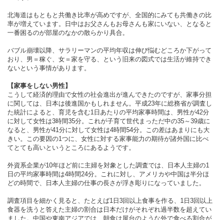
北海道はもともと共働き比率が高めですが、全国的にみても共働きの比
率が増えています。日中はお父さんもお母さんも家にいない、となると
一番困るのが部屋のなかの散らかり具合。
バブル崩壊以降、サラリーマンの平均年収は伸び悩むどころか下がって
おり、男＝稼ぐ、女＝家を守る、という旧来の図式では生活が維持でき
ないという事情があります。
【家事をしない男性】
こうして経済的理由で女性の社会進出が進んできたのですが、家事分担
に関しては、日本は後進国かもしれません。平成23年に総務省が調査し
た統計によると、育児を含む1日あたりの平均家事時間は、男性が42分
に対して女性は3時間35分。これが子育て世代まっただ中の35～39歳に
なると、男性が41分に対して女性は4時間54分。この差はあまりにも大
きい。この要因の1つに、女性に対する家事能力の期待が諸外国に比べ
てとても高いというところにあるようです。
外資系企業が10年ほど前に主婦を対象とした調査では、日本人主婦の1
日の平均家事時間は4時間24分。これに対し、アメリカや中国は半分ほ
どの時間で、日本人主婦の仕事の長さが浮き彫りになっていました。
調査項目を細かく見ると、たとえば1日3回以上食事を作る、1日3回以上
食器を洗うと答えた主婦の割合は日本だけがそれぞれ過半数を超えてい
ました。中国や東南アジアでは、朝食は屋台のような外で食べる割合が