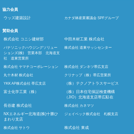
協力会員
ウッズ建築設計
カナダ林産業審議会 SPFグループ
賛助会員
株式会社 コニシ建材部
中田木材工業 株式会社
パナソニックハウジングソリュー
株式会社 道東サッシセンター
ションズ(株) 営業本部 北海道支
社 道東営業所
株式会社 ヤマチコーポレーション
株式会社 ダンネツ帯広支店
丸十木材 株式会社
クリナップ（株）帯広営業所
（株）テクノアトラスサービス
YKK AP株式会社 帯広支店
富士化学工業（株）
（株）日本住宅保証検査機構
（JIO）北海道支店帯広駐在
長谷建 株式会社
株式会社 カネマツ
NXエネルギー北海道(株)十勝ひ
ジェイベック株式会社 札幌支店
まわり支店
株式会社 東成
株式会社 サトウ