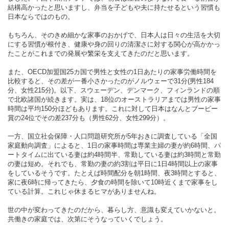
結構高かったと思いますし、弁当を子どもや夫に持たせるという習慣も
日本ならではのもの。
もちろん、そのきめ細かな家事のおかげで、日本人は日々の生活を大切
にする習慣が根付き、健康や身の回りの清潔さに対する関心が高かかっ
たことがこれまでの発展や繁栄を支えてきたのだと思います。
また、OECD加盟国25カ国で男性と女性の1日あたりの家事労働時間を
比較すると、その差が一番小さかったのがノルウェーで31分(男性184
分、女性215分)。以下、スウェーデン、デンマーク、フィンランドの順
で北欧諸国が続きます。実は、18位のオーストラリアまでは男性の家事
時間は平均150分ほどもあります。これに対して日本はなんとブービー
賞の24位でその差237分も（男性62分、女性299分）。
一方、国立社会保障・人口問題研究所が5年おきに調査している「全国
家庭動向調査」によると、1日の家事時間は専業主婦の妻が約6時間、パ
ートタイムに出ている妻は約4時間半、常勤している妻は約3時間と常勤
の妻は短め。それでも、常勤の妻の約3割は平日に1日4時間以上の家事
をしているそうです。たとえば時間配分を朝1時間、夜3時間とすると、
家に夜6時に帰ってきたら、夕食の時間を除いて10時近くまで家事をし
ている計算。これじゃ休まるヒマがありませんね。
世の中が変わってきたのだから、暮らし方、意識も変えていかないと。
共働きの家庭では、次第にそうなっていくでしょう。