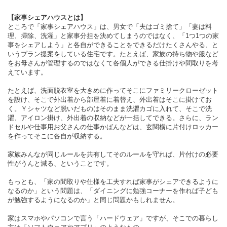
【家事シェアハウスとは】
ところで「家事シェアハウス」は、男女で「夫はゴミ捨て」「妻は料
理、掃除、洗濯」と家事分担を決めてしまうのではなく、「1つ1つの家
事をシェアしよう」と各自ができることをできるだけたくさんやる、と
いうプラン提案をしている住宅です。たとえば、家族の持ち物や服など
をお母さんが管理するのではなくて各個人ができる仕掛けや間取りを考
えています。
たとえば、洗面脱衣室を大きめに作ってそこにファミリークローゼット
を設け、そこで外出着から部屋着に着替え、外出着はそこに掛けてお
く。Ｙシャツなど脱いだものはそのまま洗濯カゴに入れて、そこで洗
濯、アイロン掛け、外出着の収納などが一括してできる。さらに、ラン
ドセルや仕事用お父さんの仕事かばんなどは、玄関横に片付けロッカー
を作ってそこに各自が収納する。
家族みんなが同じルールを共有してそのルールを守れば、片付けの必要
性がうんと減る、ということです。
もっとも、「家の間取りや仕様を工夫すれば家事がシェアできるように
なるのか」という問題は、「ダイニングに勉強コーナーを作れば子ども
が勉強するようになるのか」と同じ問題かもしれません。
家はスマホやパソコンで言う「ハードウェア」ですが、そこでの暮らし