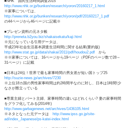
■NHK 国民生活時間調査2015
http://www.nhk.or.jp/bunken/research/yoron/20160217_1.html
※家事については、
http://www.nhk.or.jp/bunken/research/yoron/pdf/20160217_1.pdf
の44ページから46ページに記載※
■プレゼン資料の元ネタ帳
http://preneta.b2you.biz/shakaisekatu/kaji.html
※元になっている引用データは、
平成23年社会生活基本調査生活時間に関する結果(要約版)
http://www.stat.go.jp/data/shakai/2011/pdf/houdou2.pdf
から
※※家事については、16ページから19ページ（PDFのページ数で28～
31ページ）に記載
■日本は24位！世界で最も家事時間の男女差が短い国トップ25
http://suzie-news.jp/archives/7230
※上位18カ国の男性家事時間は約2時間半なのに対し、日本は1時間!少
なさが際立っている
■専業主婦とパート主婦、家事時間の違いはどれくらい? 妻の家事時間
をグラフ化してみる(2014年)
http://www.garbagenews.net/archives/1436105.html
※ネタとなった元データは
http://www.ipss.go.jp/site-
ad/index_Japanese/ps-katei-index.html