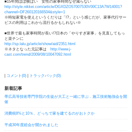
■15年間ほぼ横ばい 女性の家事時間なぜ減らない
http://style.nikkei.com/article/DGXDZO57007530V00C13A7W14001?
channel=DF260120166504&style=1
※時短家電を使えというくだりは「!?」という感じだが、家事代行サー
ビスの利用はこれから流行るかもしれない※
■世界で最も家事時間が長い!?日本の「やりすぎ家事」を見直してもっ
と楽チンに
http://sp.lalu.jp/article/show/aid/2351.html
※ネタとなった元記事は
http://www.j-
cast.com/trend/2009/08/10047092.html
|
コメント(0)
|
トラックバック(0)
新着記事
帯広高等技術専門学院の生徒が大工と一緒に学ぶ．施工技術勉強会を開
催
消費税8%と10％、どっちで家を建てるのがおトクか
平成30年度総会が開かれました