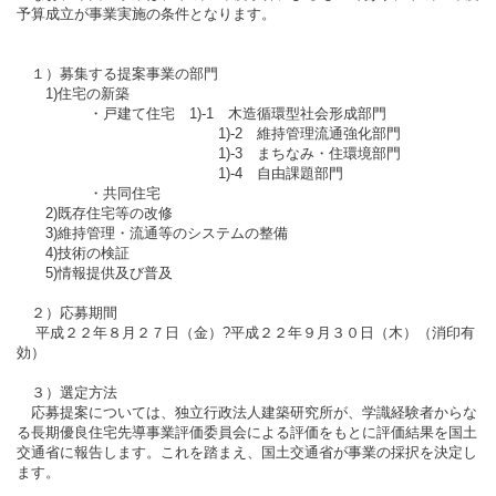
予算成立が事業実施の条件となります。
１）募集する提案事業の部門
1)住宅の新築
・戸建て住宅 1)-1 木造循環型社会形成部門
1)-2 維持管理流通強化部門
1)-3 まちなみ・住環境部門
1)-4 自由課題部門
・共同住宅
2)既存住宅等の改修
3)維持管理・流通等のシステムの整備
4)技術の検証
5)情報提供及び普及
２）応募期間
平成２２年８月２７日（金）?平成２２年９月３０日（木）（消印有
効）
３）選定方法
応募提案については、独立行政法人建築研究所が、学識経験者からな
る長期優良住宅先導事業評価委員会による評価をもとに評価結果を国土
交通省に報告します。これを踏まえ、国土交通省が事業の採択を決定し
ます。