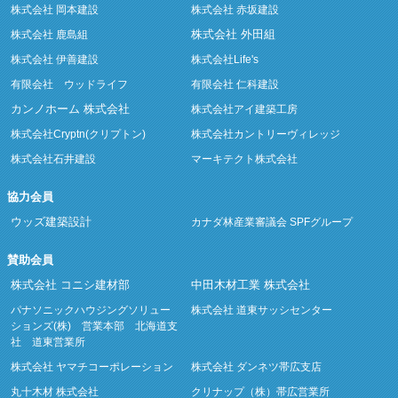
株式会社 岡本建設
株式会社 赤坂建設
株式会社 外田組
株式会社 鹿島組
株式会社 伊善建設
株式会社Life's
有限会社 ウッドライフ
有限会社 仁科建設
カンノホーム 株式会社
株式会社アイ建築工房
株式会社Cryptn(クリプトン)
株式会社カントリーヴィレッジ
株式会社石井建設
マーキテクト株式会社
協力会員
ウッズ建築設計
カナダ林産業審議会 SPFグループ
賛助会員
株式会社 コニシ建材部
中田木材工業 株式会社
パナソニックハウジングソリュー
株式会社 道東サッシセンター
ションズ(株) 営業本部 北海道支
社 道東営業所
株式会社 ヤマチコーポレーション
株式会社 ダンネツ帯広支店
丸十木材 株式会社
クリナップ（株）帯広営業所