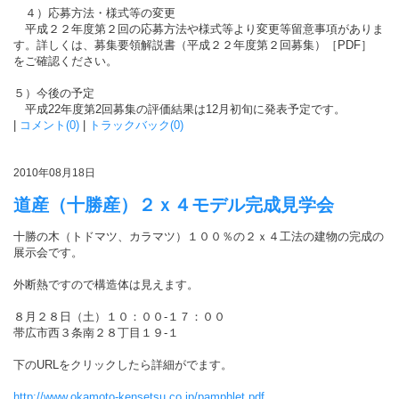
４）応募方法・様式等の変更
平成２２年度第２回の応募方法や様式等より変更等留意事項がありま
す。詳しくは、募集要領解説書（平成２２年度第２回募集）［PDF］
をご確認ください。
５）今後の予定
平成22年度第2回募集の評価結果は12月初旬に発表予定です。
|
コメント(0)
|
トラックバック(0)
2010年08月18日
道産（十勝産）２ｘ４モデル完成見学会
十勝の木（トドマツ、カラマツ）１００％の２ｘ４工法の建物の完成の
展示会です。
外断熱ですので構造体は見えます。
８月２８日（土）１０：００-１７：００
帯広市西３条南２８丁目１９-１
下のURLをクリックしたら詳細がでます。
http://www.okamoto-kensetsu.co.jp/pamphlet.pdf