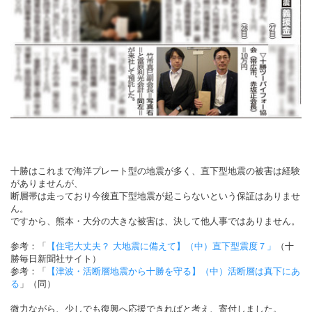
十勝はこれまで海洋プレート型の地震が多く、直下型地震の被害は経験
がありませんが、
断層帯は走っており今後直下型地震が起こらないという保証はありませ
ん。
ですから、熊本・大分の大きな被害は、決して他人事ではありません。
参考：「
【住宅大丈夫？ 大地震に備えて】（中）直下型震度７」
（十
勝毎日新聞社サイト）
参考：「
【津波・活断層地震から十勝を守る】（中）活断層は真下にあ
る
」（同）
微力ながら、少しでも復興へ応援できればと考え、寄付しました。