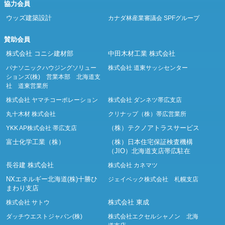
協力会員
ウッズ建築設計
カナダ林産業審議会 SPFグループ
賛助会員
株式会社 コニシ建材部
中田木材工業 株式会社
パナソニックハウジングソリュー
株式会社 道東サッシセンター
ションズ(株) 営業本部 北海道支
社 道東営業所
株式会社 ヤマチコーポレーション
株式会社 ダンネツ帯広支店
丸十木材 株式会社
クリナップ（株）帯広営業所
（株）テクノアトラスサービス
YKK AP株式会社 帯広支店
富士化学工業（株）
（株）日本住宅保証検査機構
（JIO）北海道支店帯広駐在
長谷建 株式会社
株式会社 カネマツ
NXエネルギー北海道(株)十勝ひ
ジェイベック株式会社 札幌支店
まわり支店
株式会社 東成
株式会社 サトウ
ダッチウエストジャパン(株)
株式会社エクセルシャノン 北海