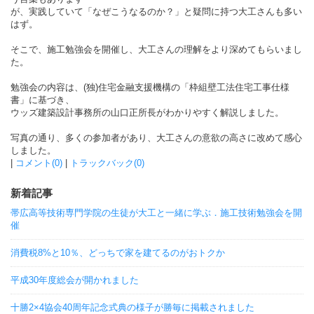
が、実践していて「なぜこうなるのか？」と疑問に持つ大工さんも多い
はず。
そこで、施工勉強会を開催し、大工さんの理解をより深めてもらいまし
た。
勉強会の内容は、(独)住宅金融支援機構の「枠組壁工法住宅工事仕様
書」に基づき、
ウッズ建築設計事務所の山口正所長がわかりやすく解説しました。
写真の通り、多くの参加者があり、大工さんの意欲の高さに改めて感心
しました。
|
コメント(0)
|
トラックバック(0)
新着記事
帯広高等技術専門学院の生徒が大工と一緒に学ぶ．施工技術勉強会を開
催
消費税8%と10％、どっちで家を建てるのがおトクか
平成30年度総会が開かれました
十勝2×4協会40周年記念式典の様子が勝毎に掲載されました