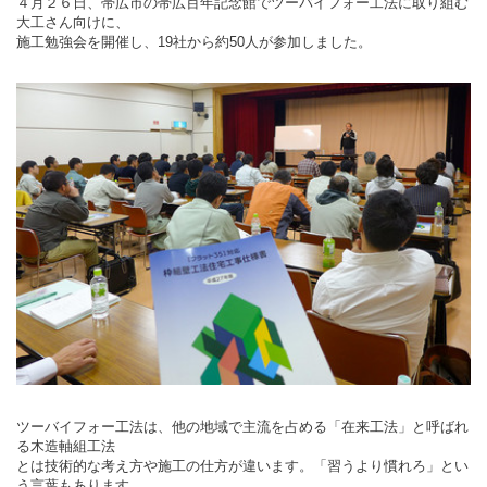
４月２６日、帯広市の帯広百年記念館でツーバイフォー工法に取り組む
大工さん向けに、
施工勉強会を開催し、19社から約50人が参加しました。
ツーバイフォー工法は、他の地域で主流を占める「在来工法」と呼ばれ
る木造軸組工法
とは技術的な考え方や施工の仕方が違います。「習うより慣れろ」とい
う言葉もあります