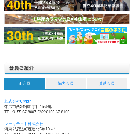
正会員
協力会員
賛助会員
株式会社Cryptn
帯広市西3条南1丁目15番地
TEL:0155-67-8007 FAX:0155-67-8105
マーキテクト株式会社
河東郡鹿追町鹿追北5線10－4