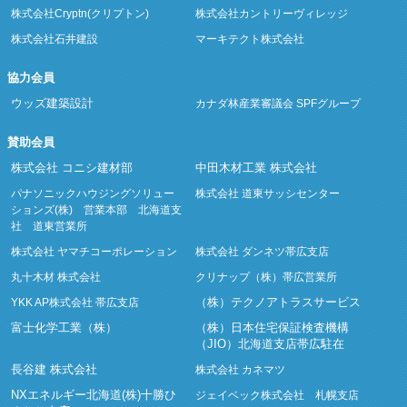
株式会社Cryptn(クリプトン)
株式会社カントリーヴィレッジ
株式会社石井建設
マーキテクト株式会社
協力会員
ウッズ建築設計
カナダ林産業審議会 SPFグループ
賛助会員
株式会社 コニシ建材部
中田木材工業 株式会社
パナソニックハウジングソリュー
株式会社 道東サッシセンター
ションズ(株) 営業本部 北海道支
社 道東営業所
株式会社 ヤマチコーポレーション
株式会社 ダンネツ帯広支店
丸十木材 株式会社
クリナップ（株）帯広営業所
（株）テクノアトラスサービス
YKK AP株式会社 帯広支店
富士化学工業（株）
（株）日本住宅保証検査機構
（JIO）北海道支店帯広駐在
長谷建 株式会社
株式会社 カネマツ
NXエネルギー北海道(株)十勝ひ
ジェイベック株式会社 札幌支店