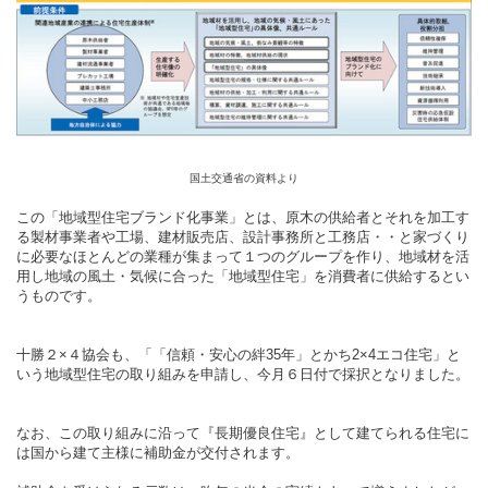
国土交通省の資料より
この「地域型住宅ブランド化事業」とは、原木の供給者とそれを加工す
る製材事業者や工場、建材販売店、設計事務所と工務店・・と家づくり
に必要なほとんどの業種が集まって１つのグループを作り、地域材を活
用し地域の風土・気候に合った「地域型住宅」を消費者に供給するとい
うものです。
十勝２×４協会も、「「信頼・安心の絆35年」とかち2×4エコ住宅」と
いう地域型住宅の取り組みを申請し、今月６日付で採択となりました。
なお、この取り組みに沿って『長期優良住宅』として建てられる住宅に
は国から建て主様に補助金が交付されます。