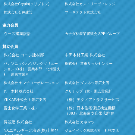
株式会社Cryptn(クリプトン)
株式会社カントリーヴィレッジ
株式会社石井建設
マーキテクト株式会社
協力会員
ウッズ建築設計
カナダ林産業審議会 SPFグループ
賛助会員
株式会社 コニシ建材部
中田木材工業 株式会社
パナソニックハウジングソリュー
株式会社 道東サッシセンター
ションズ(株) 営業本部 北海道支
社 道東営業所
株式会社 ヤマチコーポレーション
株式会社 ダンネツ帯広支店
丸十木材 株式会社
クリナップ（株）帯広営業所
（株）テクノアトラスサービス
YKK AP株式会社 帯広支店
富士化学工業（株）
（株）日本住宅保証検査機構
（JIO）北海道支店帯広駐在
長谷建 株式会社
株式会社 カネマツ
NXエネルギー北海道(株)十勝ひ
ジェイベック株式会社 札幌支店