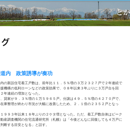
の道内 政策誘導が奏功
内の新設住宅着工戸数は、前年比１１．５％増の３万２３２７戸で２年連続で
支援機構の低利ローンなどの政策効果で、０８年以来３年ぶりに３万戸台を回
、２年連続の増加となった。
、貸家が９．３％増の１万５９６５戸。分譲は４９．５％増の４２７０戸で、
の在庫整理が終わり市況が大幅に改善したため、２．１倍の２３５２戸となっ
１９９３年以来１８年ぶりの２ケタ増となった。ただ、着工戸数自体はピーク
不動産調査機関の住宅流通研究所（札幌）は「今後どんなに回復しても４万戸に
を判断する目安となる」と話す。