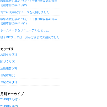
勝毎連載記事のご紹介：十勝2×4協会40周年
切磋琢磨の家作り(2)
創立40周年記念ページを公開しました
勝毎連載記事のご紹介：十勝2×4協会40周年
切磋琢磨の家作り(1)
ホームページをリニューアルしました
親子DIYフェアは、おかげさまで大盛況でした
カテゴリ
お知らせ(21)
家づくり(9)
活動報告(29)
住宅市場(6)
住宅政策(11)
月別アーカイブ
2019年11月
(1)
2019年2月
(2)