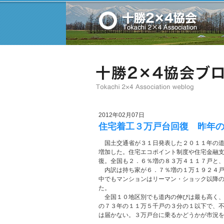
2012年02月07日
住宅着工３万戸台回復 昨年
国土交通省が３１日発表した２０１１年の道
増加した。住宅エコポイント制度や住宅金融
復。全国も２．６％増の８３万４１１７戸と
内訳は持ち家が６．７％増の１万１９２４戸
中でもマンションはリーマン・ショック以降
た。
全国１０地区別でも道内の伸びは最も高く、
の７３年の１１万５千戸の３分の１以下で、
は届かない。３万戸台に乗るかどうかが市況