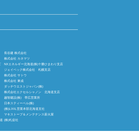
長谷建 株式会社
株式会社 カネマツ
ズ
NXエネルギー北海道(株)十勝ひまわり支店
ジェイベック株式会社 札幌支店
株式会社 サトウ
株式会社 東成
ダッチウエストジャパン(株)
株式会社エクセルシャノン 北海道支店
越智建設(株) 帯広営業所
日本スティーベル(株)
(株)LIXIL営業本部北海道支社
マキストーブ＆メンテナンス薪火屋
道
(株)札促社