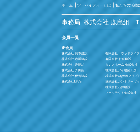
ホーム
ツーバイフォーとは
私たちの活動
事務局
株式会社 鹿島組
TEL
会員一覧
正会員
株式会社 岡本建設
有限会社 ウッドライフ
株式会社 赤坂建設
有限会社 仁科建設
株式会社 鹿島組
カンノホーム 株式会社
株式会社 外田組
株式会社アイ建築工房
株式会社 伊善建設
株式会社Cryptn(クリプ
株式会社Life's
株式会社カントリーヴィ
株式会社石井建設
マーキテクト株式会社