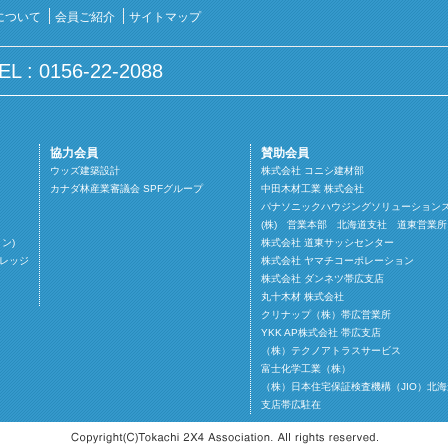
について
会員ご紹介
サイトマップ
 : 0156-22-2088
協力会員
賛助会員
ウッズ建築設計
株式会社 コニシ建材部
カナダ林産業審議会 SPFグループ
中田木材工業 株式会社
パナソニックハウジングソリューション
(株) 営業本部 北海道支社 道東営業所
トン)
株式会社 道東サッシセンター
レッジ
株式会社 ヤマチコーポレーション
株式会社 ダンネツ帯広支店
丸十木材 株式会社
クリナップ（株）帯広営業所
YKK AP株式会社 帯広支店
（株）テクノアトラスサービス
富士化学工業（株）
（株）日本住宅保証検査機構（JIO）北海
支店帯広駐在